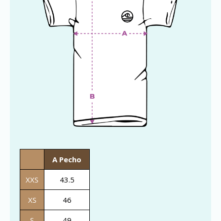
A Pecho
XXS
43.5
XS
46
S
49