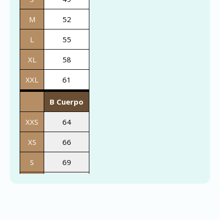
M
52
L
55
XL
58
XXL
61
B Cuerpo
XXS
64
XS
66
S
69
M
72
L
74