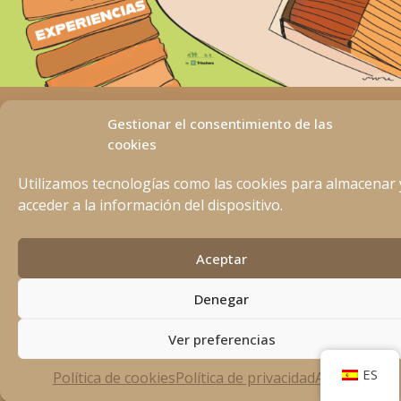
Aviso Legal
Gestionar el consentimiento de las
Política de privacidad
cookies
Política de Cookies
Utilizamos tecnologías como las cookies para almacenar 
acceder a la información del dispositivo.
Aceptar
Denegar
Ver preferencias
ES
Política de cookies
Política de privacidad
Aviso Legal