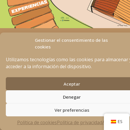
Aviso Legal
Gestionar el consentimiento de las
Política de privacidad
cookies
Política de Cookies
Utilizamos tecnologías como las cookies para almacenar 
acceder a la información del dispositivo.
Aceptar
Denegar
Ver preferencias
ES
Política de cookies
Política de privacidad
Aviso Legal