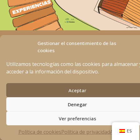
Aviso Legal
Gestionar el consentimiento de las
Política de privacidad
cookies
Política de Cookies
Utilizamos tecnologías como las cookies para almacenar 
acceder a la información del dispositivo.
Aceptar
Denegar
Ver preferencias
ES
Política de cookies
Política de privacidad
Aviso Legal