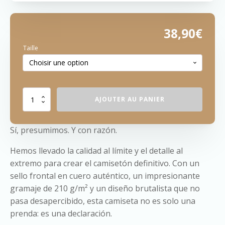
38,90
€
Taille
quantité
AJOUTER AU PANIER
de
Oversize
Sí, presumimos. Y con razón.
Borraska
Hemos llevado la calidad al límite y el detalle al
extremo para crear el camisetón definitivo. Con un
sello frontal en cuero auténtico, un impresionante
gramaje de 210 g/m² y un diseño brutalista que no
pasa desapercibido, esta camiseta no es solo una
prenda: es una declaración.