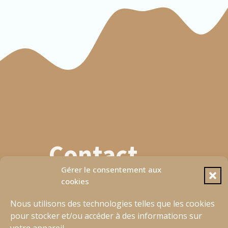
XXL
78
Manchon C
XXS
19
XS
19.5
S
20.5
M
21.5
Contact
L
22.5
Gérer le consentement aux
XL
22.5
628 72 26 91
cookies
Ouvrir Wahtsapp
XXL
23.5
planetbasque@gmail.com
Nous utilisons des technologies telles que les cookies
pour stocker et/ou accéder à des informations sur