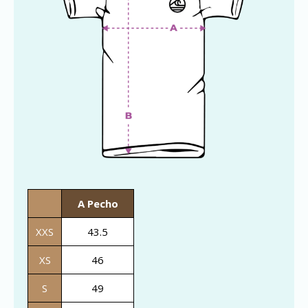
A Pecho
XXS
43.5
XS
46
S
49