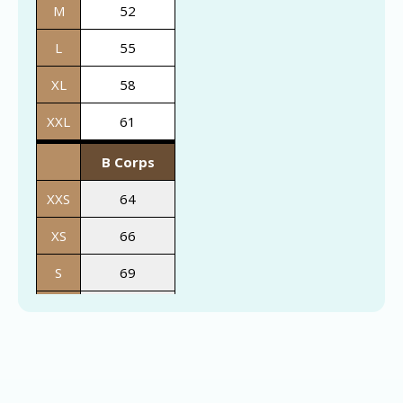
M
52
L
55
XL
58
XXL
61
B Corps
XXS
64
XS
66
S
69
M
72
L
74
XL
76