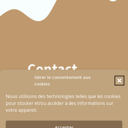
Manchon C
XXS
19
XS
19.5
S
20.5
M
21.5
Contact
L
22.5
Gérer le consentement aux
XL
22.5
628 72 26 91
cookies
Ouvrir Wahtsapp
XXL
23.5
planetbasque@gmail.com
Nous utilisons des technologies telles que les cookies
pour stocker et/ou accéder à des informations sur
votre appareil.
[fluentform type="conversational" id="4"]
Accepter