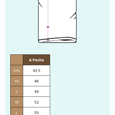
A Pecho
XXS
43.5
XS
46
S
49
M
52
L
55