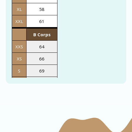
XL
58
XXL
61
B Corps
XXS
64
XS
66
S
69
M
72
L
74
XL
76
XXL
78