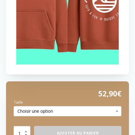
52,90
€
Taille
quantité
AJOUTER AU PANIER