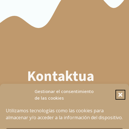
C Manga
XXS
19
XS
19.5
S
20.5
M
21.5
Kontaktua
L
22.5
XL
22.5
628 72 26 91
Gestionar el consentimiento
Abrir Wahtsapp
de las cookies
XXL
23.5
planetbasque@gmail.com
Utilizamos tecnologías como las cookies para
almacenar y/o acceder a la información del dispositivo.
[fluentform type="conversational" id="4"]