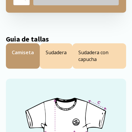
de
los
Vientos
San
Sebastián
Guia de tallas
quantity
Camiseta
Sudadera
Sudadera con
capucha