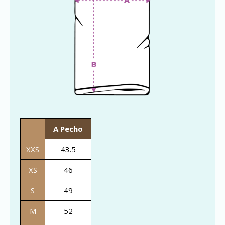
A Pecho
XXS
43.5
XS
46
S
49
M
52