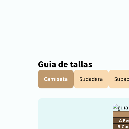
Guia de tallas
Camiseta
Sudadera
Sudad
A Pe
B Cu