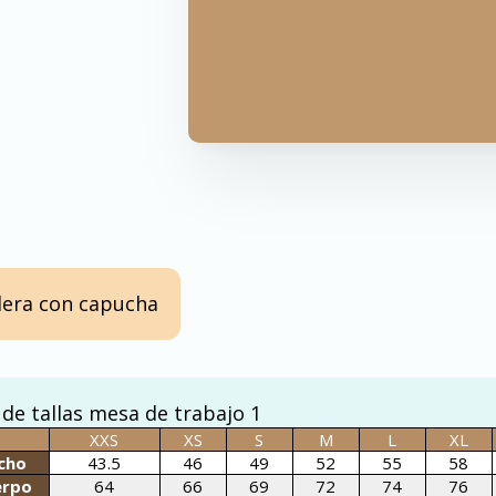
era con capucha
XXS
XS
S
M
L
XL
cho
43.5
46
49
52
55
58
erpo
64
66
69
72
74
76