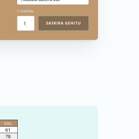
was:
is:
25,90€.
18,00€.
Garbitu
Camiseta
SASKIRA GEHITU
logo
surfer
quantity
XXL
61
78