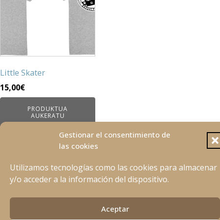
variants.
The
options
may
be
chosen
Little Skater
on
15,00
€
the
product
PRODUKTUA
page
AUKERATU
Gestionar el consentimiento de
las cookies
Utilizamos tecnologías como las cookies para almacenar
y/o acceder a la información del dispositivo.
Aviso Legal
Política de privacidad
Política de Cookies
Aceptar