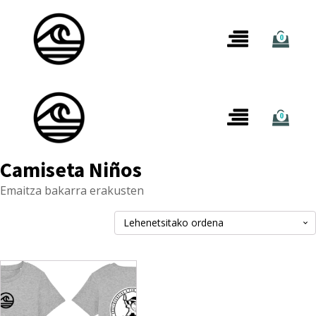
0
0
Camiseta Niños
Emaitza bakarra erakusten
This
product
has
multiple