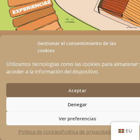
Aviso Legal
Gestionar el consentimiento de las
Política de privacidad
cookies
Política de Cookies
Utilizamos tecnologías como las cookies para almacenar 
acceder a la información del dispositivo.
Aceptar
Denegar
Ver preferencias
EU
Política de cookies
Política de privacidad
Aviso Legal